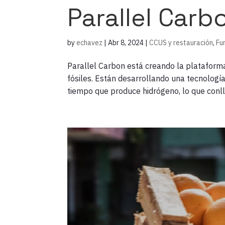
Parallel Carb
by
echavez
|
Abr 8, 2024
|
CCUS y restauración
,
Fu
Parallel Carbon está creando la platafor
fósiles. Están desarrollando una tecnolog
tiempo que produce hidrógeno, lo que conll