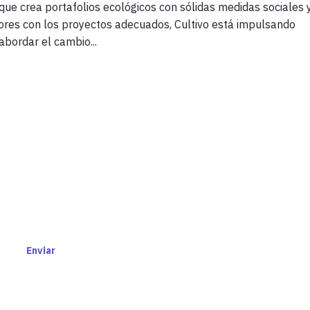
 que crea portafolios ecológicos con sólidas medidas sociales 
sores con los proyectos adecuados, Cultivo está impulsando
abordar el cambio...
O Y ACCEDE A NOTICIAS E
INSIGHTS
MEN
Enviar