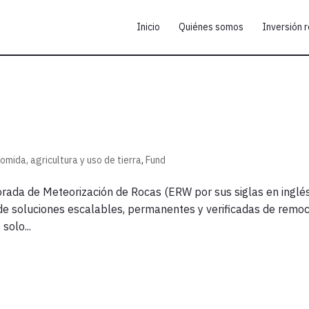
Inicio
Quiénes somos
Inversión 
omida, agricultura y uso de tierra
,
Fund
jorada de Meteorización de Rocas (ERW por sus siglas en inglé
 de soluciones escalables, permanentes y verificadas de remo
solo...