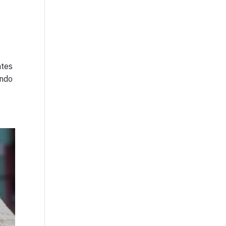
ntes
ando