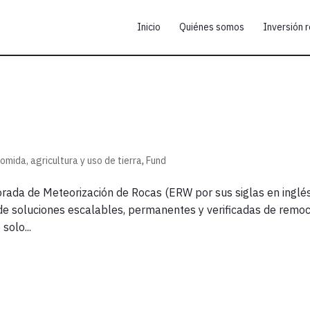
Inicio
Quiénes somos
Inversión 
omida, agricultura y uso de tierra
,
Fund
jorada de Meteorización de Rocas (ERW por sus siglas en inglé
 de soluciones escalables, permanentes y verificadas de remo
solo...