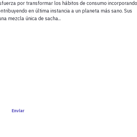
sfuerza por transformar los hábitos de consumo incorporand
ontribuyendo en última instancia a un planeta más sano. Sus
na mezcla única de sacha...
O Y ACCEDE A NOTICIAS E
INSIGHTS
MEN
Enviar