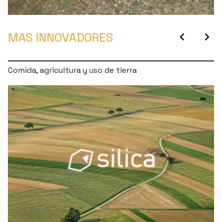
MAS INNOVADORES
chevron_left
chevron_right
Comida, agricultura y uso de tierra
C
,