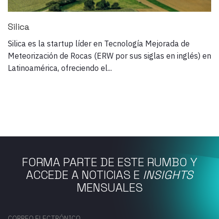
Silica
P
en
Silica es la startup líder en Tecnología Mejorada de
P
Meteorización de Rocas (ERW por sus siglas en inglés) en
ne
Latinoamérica, ofreciendo el...
Es
FORMA PARTE DE ESTE RUMBO Y
ACCEDE A NOTICIAS E
INSIGHTS
MENSUALES