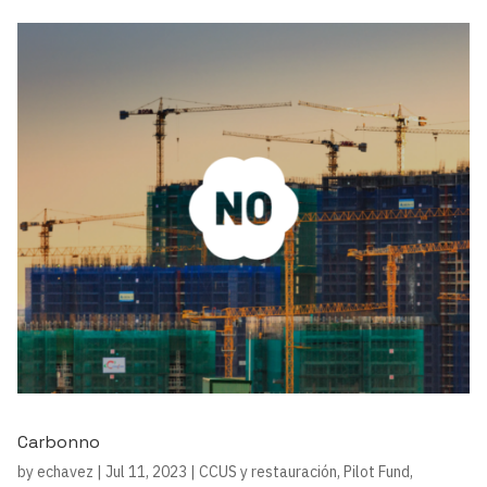
Carbonno
by
echavez
|
Jul 11, 2023
|
CCUS y restauración
,
Pilot Fund
,